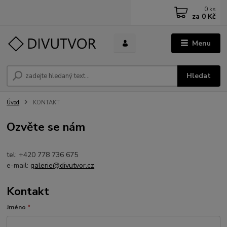
0
ks
za
0 Kč
Menu
Hledat
Úvod
KONTAKT
Ozvěte se nám
tel: +420 778 736 675
e-mail:
galerie@divutvor.cz
Kontakt
Jméno
*