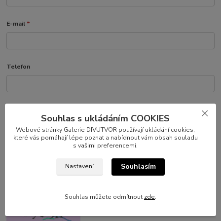
E-mail
*
Telefon
Text dotazu
Souhlas s ukládáním COOKIES
Webové stránky Galerie DIVUTVOR používají ukládání cookies,
které vás pomáhají lépe poznat a nabídnout vám obsah souladu
s vašimi preferencemi.
Souhlasím
Nastavení
Opište text z obrázku
*
Souhlas můžete odmítnout
zde
.