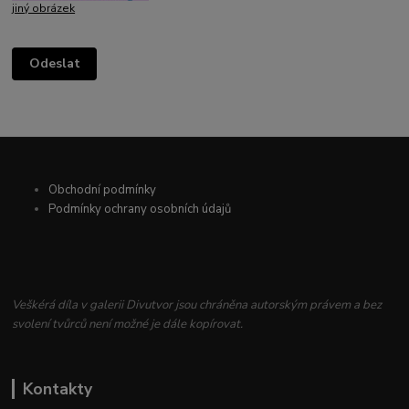
jiný obrázek
Obchodní podmínky
Podmínky ochrany osobních údajů
Veškérá díla v galerii Divutvor jsou chráněna autorským právem a bez
svolení tvůrců není možné je dále kopírovat.
Kontakty