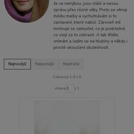
že se nehýbou, jsou stálé a nesou
zprávu přes různé věky. Proto se věnuji
médiu malby a vychutnávám si to
zastavení, které nabízí. Zároveň mě
motivuje se zamyslet, co je podstatné,
co stojí za to zobrazit. A tak třídím,
vnímám a ladím se na hlubiny a někdy i
prosté okouzlení skutečností.
Nejnovější
Nejlevnější
Nejdražší
Zobrazuji 1-6 z 6
strana
z 1