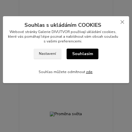
Souhlas s ukládáním COOKIES
Webové stránky Galerie DIVUTVOR používají ukládání cookies,
které vás pomáhají lépe poznat a nabídnout vám obsah souladu
Srdce plné vděčnosti
s vašimi preferencemi.
24 000 Kč
Skladem 1 ks
/
ks
Souhlasím
Nastavení
Přidat do košíku
Souhlas můžete odmítnout
zde
.