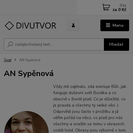
0
ks
za
0 Kč
Menu
Hledat
Úvod
AN Sypěnová
AN Sypěnová
Vždy mě zajímalo, zda existuje Bůh, jak
funguje duševní svět člověka a co
obecně v životě platí. Co je důležité, co
je pravda a všechny ty velké věci :)
Odpovědi jsou často v prožitku a já
věřím pořád na něco, co platí pro nás
všechny a snažím se tomu v obrazech
vzdát hold. Obrazy jsou výborné v tom,