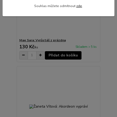
Souhlas můžete odmítnout
zde
.
Mae Sara: Vyrůstáš z prázdna
130 Kč
Skladem > 5 ks
/
ks
Přidat do košíku