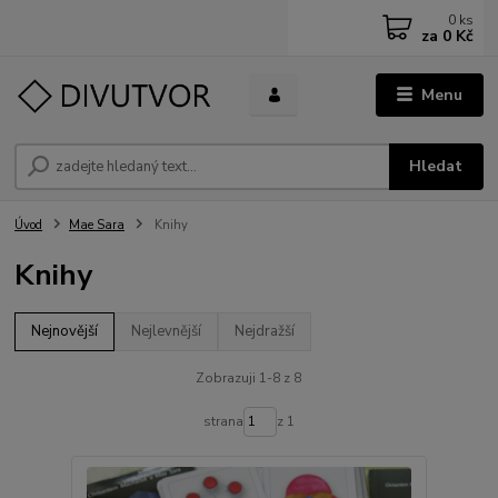
0
ks
za
0 Kč
Menu
Hledat
Úvod
Mae Sara
Knihy
Knihy
Nejnovější
Nejlevnější
Nejdražší
Zobrazuji 1-8 z 8
strana
z 1