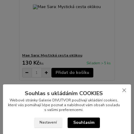
Mae Sara: Mystická cesta oklikou
130 Kč
Skladem > 5 ks
/
ks
Přidat do košíku
Souhlas s ukládáním COOKIES
Webové stránky Galerie DIVUTVOR používají ukládání cookies,
které vás pomáhají lépe poznat a nabídnout vám obsah souladu
s vašimi preferencemi.
Souhlasím
Nastavení