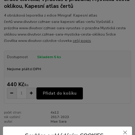
oklikou, Kapesní atlas čertů
4 obrázková leporelka z edice Minigraf: Kapesní atlas
čertů www.divutvor.cz/mae-sara-kapesni-atlas-certu Vyrůstáš z
prázdna www.divutvor.cz/mae-sara-vyrustas-z-prazdna Mystická cesta
oklikou www.divutvor.cz/mae-sara-mysticka-cesta-oklikou Srdce
člověka www.divutvor.cz/srdce-cloveka
celý popis
Dostupnost
Skladem 5 ks
Nejsme plátci DPH
440 Kč
/
ks
Přidat do košíku
počet stran:
4x12
rok vydání:
2017-2023
autor:
Mae Sara