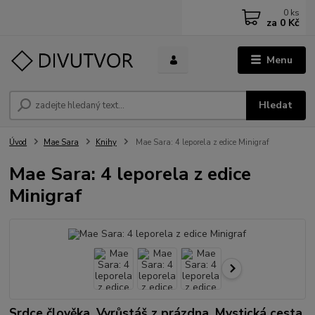
0
ks
za
0 Kč
Menu
Hledat
Úvod
Mae Sara
Knihy
Mae Sara: 4 leporela z edice Minigraf
Mae Sara: 4 leporela z edice
Minigraf
Srdce člověka, Vyrůstáš z prázdna, Mystická cesta