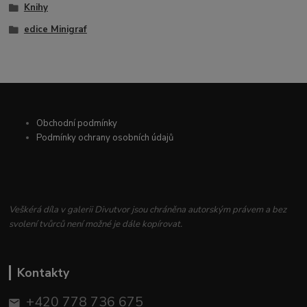
Knihy
edice Minigraf
Obchodní podmínky
Podmínky ochrany osobních údajů
Veškérá díla v galerii Divutvor jsou chráněna autorským právem a bez
svolení tvůrců není možné je dále kopírovat.
Kontakty
+420 778 736 675