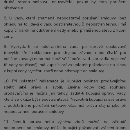
druhá strana smlouvu neuzavřela, pokud by toto porušení
předvídala.
8. U vady, která znamená nepodstatné porušení smlouvy (bez
ohledu na to, jde-li o vadu odstranitelnou či neodstranitelnou), má
kupující nárok na odstranění vady anebo přiměřenou slevu z kupní
ceny.
9. Vyskytla-li se odstranitelná vada po opravě opakovaně
(obvykle třetí reklamace pro stejnou závadu nebo čtvrtá pro
odlišné závady) nebo má zboží větší počet vad (zpravidla nejméně
tři vady současně), má kupující právo uplatnit požadavek na slevu
z kupní ceny, výměnu zboží nebo odstoupit od smlouvy.
10. Při uplatnění reklamace je kupující povinen prodávajícímu
sdělit, jaké právo si zvolil. Změna volby bez souhlasu
prodávajícího je možná jen tehdy, žádal-li kupující opravu vady,
která se ukáže být neodstranitelná. Nezvolí-li kupující si své právo
z podstatného porušení smlouvy včas, má práva stejná jako při
nepodstatném porušení smlouvy.
11. Není-li oprava nebo výměna zboží možná, na základě
odstoupení od smlouvy může kupující požadovat vrácení kupní