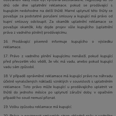
dnů ode dne uplatnění reklamace, pokud se prodávající s
kupujícím nedohodne na delší lhůtě. Marné uplynutí této lhůty se
považuje za podstatné porušení smlouvy a kupující má právo od
kupní smlouvy odstoupit. Za okamžik uplatnění reklamace se
považuje okamžik, kdy dojde projev vůle kupujícího (uplatnění
práva z vadného plnění) prodávajícímu.
16. Prodávající písemně informuje kupujícího o výsledku
reklamace.
17. Právo z vadného plnění kupujícímu nenáleží, pokud kupující
před převzetím věci věděl, že věc má vadu, anebo pokud kupující
vadu sám způsobil.
18. V případě oprávněné reklamace má kupující právo na náhradu
účelně vynaložených nákladů vzniklých v souvislosti s uplatněním
reklamace. Toto právo může kupující u prodávajícího uplatnit ve
lhůtě do jednoho měsíce po uplynutí záruční doby, v opačném
případě ho soud nemusí přiznat.
19. Volbu způsobu reklamace má kupující.
20. Práva a povinnosti smluvních stran ohledně práv z vadného