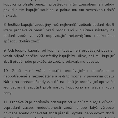
kupujícímu přijaté peněžní prostředky jiným způsobem jen tehdy,
pokud s tím kupující souhlasí a pokud mu tím nevzniknou další
náklady.
8. Jestliže kupující zvolil jiný, než nejlevnější způsob dodání zboží,
který prodávající nabízí, vrátí prodávající kupujícímu náklady na
dodání zboží ve výši odpovídající nejlevnějšímu nabízenému
způsobu dodání zboží.
9. Odstoupí-li kupující od kupní smlouvy, není prodávající povinen
vrátit přijaté peněžní prostředky kupujícímu dříve, než mu kupující
zboží předá nebo prokáže, že zboží prodávajícímu odeslal.
10. Zboží musí vrátit kupující prodávajícímu nepoškozené,
neopotřebené a neznečištěné a je-li to možné, v původním obalu.
Nárok na náhradu škody vzniklé na zboží je prodávající oprávněn
jednostranně započíst proti nároku kupujícího na vrácení kupní
ceny.
11. Prodávající je oprávněn odstoupit od kupní smlouvy z důvodu
vyprodání zásob, nedostupnosti zboží, anebo když výrobce,
dovozce anebo dodavatel zboží přerušil výrobu nebo dovoz zboží.