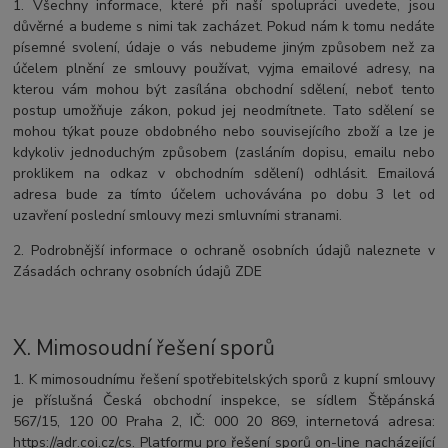
1. Všechny informace, které při naší spolupráci uvedete, jsou
důvěrné a budeme s nimi tak zacházet. Pokud nám k tomu nedáte
písemné svolení, údaje o vás nebudeme jiným způsobem než za
účelem plnění ze smlouvy používat, vyjma emailové adresy, na
kterou vám mohou být zasílána obchodní sdělení, neboť tento
postup umožňuje zákon, pokud jej neodmítnete. Tato sdělení se
mohou týkat pouze obdobného nebo souvisejícího zboží a lze je
kdykoliv jednoduchým způsobem (zasláním dopisu, emailu nebo
proklikem na odkaz v obchodním sdělení) odhlásit. Emailová
adresa bude za tímto účelem uchovávána po dobu 3 let od
uzavření poslední smlouvy mezi smluvními stranami.
2. Podrobnější informace o ochraně osobních údajů naleznete v
Zásadách ochrany osobních údajů ZDE
X.
Mimosoudní řešení sporů
1. K mimosoudnímu řešení spotřebitelských sporů z kupní smlouvy
je příslušná Česká obchodní inspekce, se sídlem Štěpánská
567/15, 120 00 Praha 2, IČ: 000 20 869, internetová adresa:
https://adr.coi.cz/cs. Platformu pro řešení sporů on-line nacházející