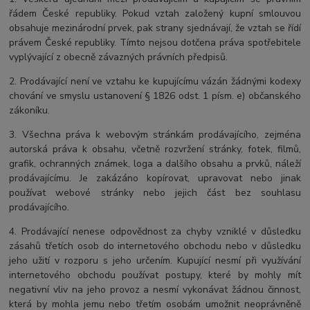
řádem České republiky. Pokud vztah založený kupní smlouvou
obsahuje mezinárodní prvek, pak strany sjednávají, že vztah se řídí
právem České republiky. Tímto nejsou dotčena práva spotřebitele
vyplývající z obecně závazných právních předpisů.
2. Prodávající není ve vztahu ke kupujícímu vázán žádnými kodexy
chování ve smyslu ustanovení § 1826 odst. 1 písm. e) občanského
zákoníku.
3. Všechna práva k webovým stránkám prodávajícího, zejména
autorská práva k obsahu, včetně rozvržení stránky, fotek, filmů,
grafik, ochranných známek, loga a dalšího obsahu a prvků, náleží
prodávajícímu. Je zakázáno kopírovat, upravovat nebo jinak
používat webové stránky nebo jejich část bez souhlasu
prodávajícího.
4. Prodávající nenese odpovědnost za chyby vzniklé v důsledku
zásahů třetích osob do internetového obchodu nebo v důsledku
jeho užití v rozporu s jeho určením. Kupující nesmí při využívání
internetového obchodu používat postupy, které by mohly mít
negativní vliv na jeho provoz a nesmí vykonávat žádnou činnost,
která by mohla jemu nebo třetím osobám umožnit neoprávněně