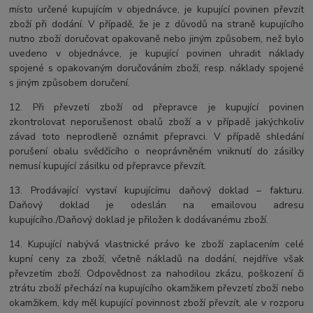
místo určené kupujícím v objednávce, je kupující povinen převzít
zboží při dodání. V případě, že je z důvodů na straně kupujícího
nutno zboží doručovat opakovaně nebo jiným způsobem, než bylo
uvedeno v objednávce, je kupující povinen uhradit náklady
spojené s opakovaným doručováním zboží, resp. náklady spojené
s jiným způsobem doručení.
12. Při převzetí zboží od přepravce je kupující povinen
zkontrolovat neporušenost obalů zboží a v případě jakýchkoliv
závad toto neprodleně oznámit přepravci. V případě shledání
porušení obalu svědčícího o neoprávněném vniknutí do zásilky
nemusí kupující zásilku od přepravce převzít.
13. Prodávající vystaví kupujícímu daňový doklad – fakturu.
Daňový doklad je odeslán na emailovou adresu
kupujícího./Daňový doklad je přiložen k dodávanému zboží.
14. Kupující nabývá vlastnické právo ke zboží zaplacením celé
kupní ceny za zboží, včetně nákladů na dodání, nejdříve však
převzetím zboží. Odpovědnost za nahodilou zkázu, poškození či
ztrátu zboží přechází na kupujícího okamžikem převzetí zboží nebo
okamžikem, kdy měl kupující povinnost zboží převzít, ale v rozporu