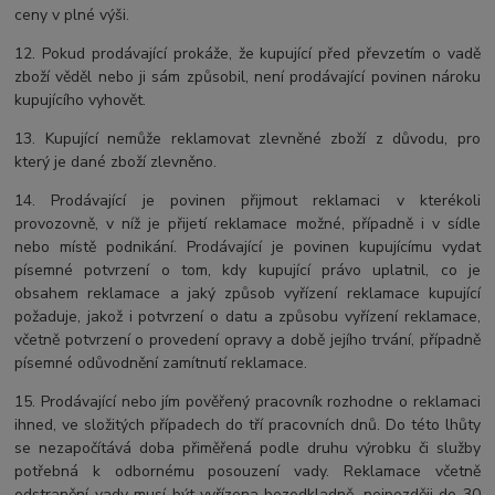
ceny v plné výši.
12. Pokud prodávající prokáže, že kupující před převzetím o vadě
zboží věděl nebo ji sám způsobil, není prodávající povinen nároku
kupujícího vyhovět.
13. Kupující nemůže reklamovat zlevněné zboží z důvodu, pro
který je dané zboží zlevněno.
14. Prodávající je povinen přijmout reklamaci v kterékoli
provozovně, v níž je přijetí reklamace možné, případně i v sídle
nebo místě podnikání. Prodávající je povinen kupujícímu vydat
písemné potvrzení o tom, kdy kupující právo uplatnil, co je
obsahem reklamace a jaký způsob vyřízení reklamace kupující
požaduje, jakož i potvrzení o datu a způsobu vyřízení reklamace,
včetně potvrzení o provedení opravy a době jejího trvání, případně
písemné odůvodnění zamítnutí reklamace.
15. Prodávající nebo jím pověřený pracovník rozhodne o reklamaci
ihned, ve složitých případech do tří pracovních dnů. Do této lhůty
se nezapočítává doba přiměřená podle druhu výrobku či služby
potřebná k odbornému posouzení vady. Reklamace včetně
odstranění vady musí být vyřízena bezodkladně, nejpozději do 30