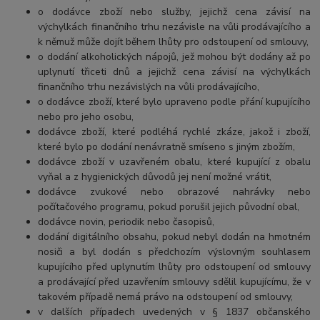
o dodávce zboží nebo služby, jejichž cena závisí na
výchylkách finančního trhu nezávisle na vůli prodávajícího a
k němuž může dojít během lhůty pro odstoupení od smlouvy,
o dodání alkoholických nápojů, jež mohou být dodány až po
uplynutí třiceti dnů a jejichž cena závisí na výchylkách
finančního trhu nezávislých na vůli prodávajícího,
o dodávce zboží, které bylo upraveno podle přání kupujícího
nebo pro jeho osobu,
dodávce zboží, které podléhá rychlé zkáze, jakož i zboží,
které bylo po dodání nenávratně smíseno s jiným zbožím,
dodávce zboží v uzavřeném obalu, které kupující z obalu
vyňal a z hygienických důvodů jej není možné vrátit,
dodávce zvukové nebo obrazové nahrávky nebo
počítačového programu, pokud porušil jejich původní obal,
dodávce novin, periodik nebo časopisů,
dodání digitálního obsahu, pokud nebyl dodán na hmotném
nosiči a byl dodán s předchozím výslovným souhlasem
kupujícího před uplynutím lhůty pro odstoupení od smlouvy
a prodávající před uzavřením smlouvy sdělil kupujícímu, že v
takovém případě nemá právo na odstoupení od smlouvy,
v dalších případech uvedených v § 1837 občanského