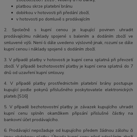
platbou skrze platební bránu
dobírkou v hotovosti při předání zboží,
v hotovosti po domluvě s prodávajícím
2. Společně s kupní cenou je kupující povinen uhradit
prodávajícímu náklady spojené s balením a dodáním zboží ve
smluvené výši. Není-li dále uvedeno výslovně jinak, rozumí se dále
kupní cenou i náklady spojené s dodáním zboží.
3. V případě platby v hotovosti je kupní cena splatná při převzetí
zboží. V případě bezhotovostní platby je kupní cena splatná do 7
dnů od uzavření kupní smlouvy.
4. V případě platby prostřednictvím platební brány postupuje
kupující podle pokynů příslušného poskytovatele elektronických
plateb.[S16]
5. V případě bezhotovostní platby je závazek kupujícího uhradit
kupní cenu splněn okamžikem připsání příslušné částky na
bankovní účet prodávajícího.
6. Prodávající nepožaduje od kupujícího předem žádnou zálohu či
jinou obdobnou platbu. Úhrada kupní ceny před odesláním zboží