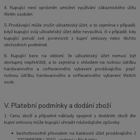
4. Kupující není oprávněn umožnit využívání zákaznického účtu
třetím osobám.
5. Prodávající může zrušit uživatelský účet, a to zejména v případě,
když kupující svůj uživatelský účet déle nevyužívá, či v případě, kdy
kupující poruší své povinnosti z kupní smlouvy nebo těchto
obchodních podmínek.
6. Kupující bere na vědomí, že uživatelský účet nemusí být
dostupný nepřetržitě, a to zejména s ohledem na nutnou údržbu
hardwarového a softwarového vybavení prodávajícího, popř.
nutnou údržbu hardwarového a softwarového vybavení třetích
osob.
V.
Platební podmínky a dodání zboží
1. Cenu zboží a případné náklady spojené s dodáním zboží dle
kupní smlouvy může kupující uhradit následujícími způsoby:
bezhotovostně převodem na bankovní účet prodávajícího č
2002669268 / 2010 , vedený u Fio banky,