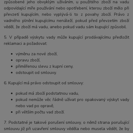
způsobené jeho obvyklým užíváním, u použitého zboží na vadu
odpovídající míře používání nebo opotřebení, kterou zboží mělo při
převzetí kupujícím, nebo vyplývá-li to z povahy zboží. Právo z
vadného plnění kupujícímu nenáleží, pokud před převzetím zboží
věděl, že zboží má vadu, anebo pokud vadu sám kupující způsobil.
5. V případě výskytu vady může kupující prodávajícímu předložit
reklamaci a požadovat:
výměnu za nové zboží,
opravu zboží,
přiměřenou slevu z kupní ceny,
odstoupit od smlouvy.
6. Kupující má právo odstoupit od smlouvy:
pokud má zboží podstatnou vadu,
pokud nemůže věc řádně užívat pro opakovaný výskyt vady
nebo vad po opravě,
při větším počtu vad zboží.
7. Podstatné je takové porušení smlouvy, o němž strana porušující
smlouvu již při uzavření smlouvy věděla nebo musela vědět, že by