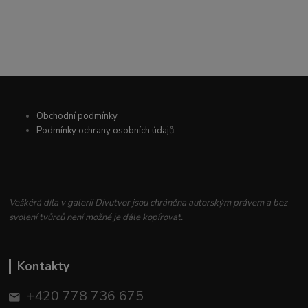
Obchodní podmínky
Podmínky ochrany osobních údajů
Veškérá díla v galerii Divutvor jsou chráněna autorským právem a bez
svolení tvůrců není možné je dále kopírovat.
Kontakty
+420 778 736 675