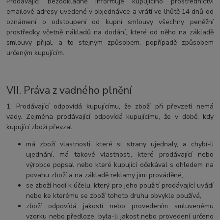
Prodávající bezodkladně informuje kupujícího prostřednictví
emailové adresy uvedené v objednávce a vrátí ve lhůtě 14 dnů od
oznámení o odstoupení od kupní smlouvy všechny peněžní
prostředky včetně nákladů na dodání, které od něho na základě
smlouvy přijal, a to stejným způsobem, popřípadě způsobem
určeným kupujícím.
VII.
Práva z vadného plnění
1. Prodávající odpovídá kupujícímu, že zboží při převzetí nemá
vady. Zejména prodávající odpovídá kupujícímu, že v době, kdy
kupující zboží převzal:
má zboží vlastnosti, které si strany ujednaly, a chybí-li
ujednání, má takové vlastnosti, které prodávající nebo
výrobce popsal nebo které kupující očekával s ohledem na
povahu zboží a na základě reklamy jimi prováděné,
se zboží hodí k účelu, který pro jeho použití prodávající uvádí
nebo ke kterému se zboží tohoto druhu obvykle používá,
zboží odpovídá jakostí nebo provedením smluvenému
vzorku nebo předloze, byla-li jakost nebo provedení určeno