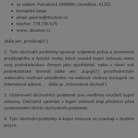
se sídlem: Pokratická 1848/89, Litoměřice, 41201
kontaktní údaje:
email: galerie@divutvor.cz
telefon: 778 736 675
www: divutvor.cz
(dále jen „prodávající“)
2. Tyto obchodní podmínky upravují vzájemná práva a povinnosti
prodávajícího a fyzické osoby, která uzavírá kupní smlouvu mimo
svoji podnikatelskou činnost jako spotřebitel, nebo v rámci své
podnikatelské činnosti (dále jen: „kupující“) prostřednictvím
webového rozhraní umístěného na webové stránce dostupné na
internetové adrese…. . (dále je „internetový obchod“).
3. Ustanovení obchodních podmínek jsou nedílnou součástí kupní
smlouvy. Odchylná ujednání v kupní smlouvě mají přednost před
ustanoveními těchto obchodních podmínek.
4. Tyto obchodní podmínky a kupní smlouva se uzavírají v českém
jazyce.