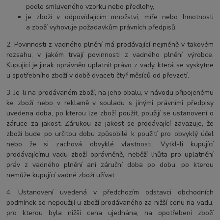
podle smluveného vzorku nebo předlohy,
je zboží v odpovídajícím množství, míře nebo hmotnosti
a
zboží vyhovuje požadavkům právních předpisů.
2. Povinnosti z vadného plnění má prodávající nejméně v takovém
rozsahu, v jakém trvají povinnosti z vadného plnění výrobce.
Kupující je jinak oprávněn uplatnit právo z vady, která se vyskytne
u spotřebního zboží v době dvaceti čtyř měsíců od převzetí.
3. Je-li na prodávaném zboží, na jeho obalu, v návodu připojenému
ke zboží nebo v reklamě v souladu s jinými právními předpisy
uvedena doba, po kterou lze zboží použít, použijí se ustanovení o
záruce za jakost. Zárukou za jakost se prodávající zavazuje, že
zboží bude po určitou dobu způsobilé k použití pro obvyklý účel
nebo že si zachová obvyklé vlastnosti. Vytkl-li kupující
prodávajícímu vadu zboží oprávněně, neběží lhůta pro uplatnění
práv z vadného plnění ani záruční doba po dobu, po kterou
nemůže kupující vadné zboží užívat.
4. Ustanovení uvedená v předchozím odstavci obchodních
podmínek se nepoužijí u zboží prodávaného za nižší cenu na vadu,
pro kterou byla nižší cena ujednána, na opotřebení zboží