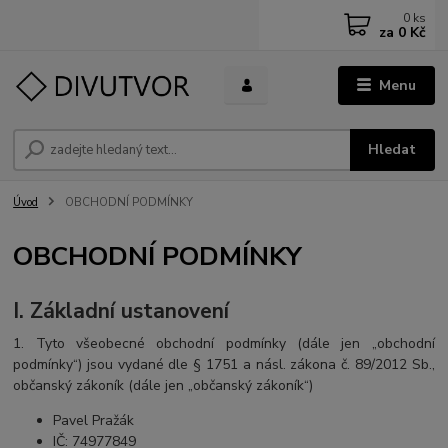
0
ks
za
0 Kč
Menu
Hledat
Úvod
OBCHODNÍ PODMÍNKY
OBCHODNÍ PODMÍNKY
I. Základní ustanovení
1. Tyto všeobecné obchodní podmínky (dále jen „obchodní
podmínky“) jsou vydané dle § 1751 a násl. zákona č. 89/2012 Sb.,
občanský zákoník (dále jen „občanský zákoník“)
Pavel Pražák
IČ:
74977849