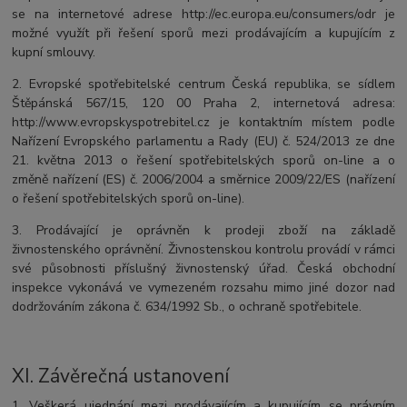
se na internetové adrese http://ec.europa.eu/consumers/odr je
možné využít při řešení sporů mezi prodávajícím a kupujícím z
kupní smlouvy.
2. Evropské spotřebitelské centrum Česká republika, se sídlem
Štěpánská 567/15, 120 00 Praha 2, internetová adresa:
http://www.evropskyspotrebitel.cz je kontaktním místem podle
Nařízení Evropského parlamentu a Rady (EU) č. 524/2013 ze dne
21. května 2013 o řešení spotřebitelských sporů on-line a o
změně nařízení (ES) č. 2006/2004 a směrnice 2009/22/ES (nařízení
o řešení spotřebitelských sporů on-line).
3. Prodávající je oprávněn k prodeji zboží na základě
živnostenského oprávnění. Živnostenskou kontrolu provádí v rámci
své působnosti příslušný živnostenský úřad. Česká obchodní
inspekce vykonává ve vymezeném rozsahu mimo jiné dozor nad
dodržováním zákona č. 634/1992 Sb., o ochraně spotřebitele.
XI.
Závěrečná ustanovení
1. Veškerá ujednání mezi prodávajícím a kupujícím se právním