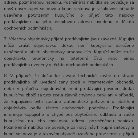
adresu pozměněnou nabídku. Pozměněná nabídka se považuje za
nový návrh kupní smlouvy a kupní smlouva je v takovém případě
uzavřena potvrzením kupujícího o přijetí této nabídky
prodávajícímu na jeho emailovou adresu uvedenu v těchto
obchodních podmínkách.
7. Všechny objednávky přijaté prodávajícím jsou závazné. Kupující
může zrušit objednávku, dokud není kupujícímu doručeno
oznámení o přijetí objednávky prodávajícím. Kupující může zrušit
objednávku telefonicky na telefonní číslo nebo email
prodávajícího uvedený v těchto obchodních podmínkách.
8. V případě, že došlo ke zjevné technické chybě na straně
prodávajícího při uvedení ceny zboží v internetovém obchodě,
nebo v průběhu objednávání, není prodávající povinen dodat
kupujícímu zboží za tuto zcela zjevně chybnou cenu ani v případě,
že kupujícímu bylo zasláno automatické potvrzení o obdržení
objednávky podle těchto obchodních podmínek. Prodávající
informuje kupujícího o chybě bez zbytečného odkladu a zašle
kupujícímu na jeho emailovou adresu pozměněnou nabídku.
Pozměněná nabídka se považuje za nový návrh kupní smlouvy a
kupní smlouva je v takovém případě uzavřena potvrzením o přijetí