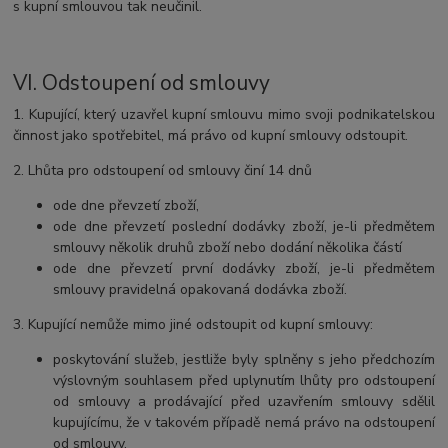
s kupní smlouvou tak neučinil.
VI.
Odstoupení od smlouvy
1. Kupující, který uzavřel kupní smlouvu mimo svoji podnikatelskou
činnost jako spotřebitel, má právo od kupní smlouvy odstoupit.
2. Lhůta pro odstoupení od smlouvy činí 14 dnů
ode dne převzetí zboží,
ode dne převzetí poslední dodávky zboží, je-li předmětem
smlouvy několik druhů zboží nebo dodání několika částí
ode dne převzetí první dodávky zboží, je-li předmětem
smlouvy pravidelná opakovaná dodávka zboží.
3. Kupující nemůže mimo jiné odstoupit od kupní smlouvy:
poskytování služeb, jestliže byly splněny s jeho předchozím
výslovným souhlasem před uplynutím lhůty pro odstoupení
od smlouvy a prodávající před uzavřením smlouvy sdělil
kupujícímu, že v takovém případě nemá právo na odstoupení
od smlouvy,