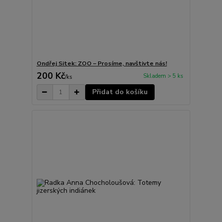
Ondřej Sitek: ZOO – Prosíme, navštivte nás!
200 Kč
Skladem > 5 ks
/
ks
Přidat do košíku