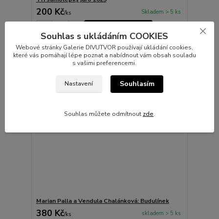
200 Kč
Skladem > 5 ks
/
ks
Přidat do košíku
Souhlas s ukládáním COOKIES
Webové stránky Galerie DIVUTVOR používají ukládání cookies,
které vás pomáhají lépe poznat a nabídnout vám obsah souladu
s vašimi preferencemi.
Souhlasím
Nastavení
Souhlas můžete odmítnout
zde
.
Marian Palla a Vendula Chalánková: Budulínek
380 Kč
skladem > 5 ks
/
ks