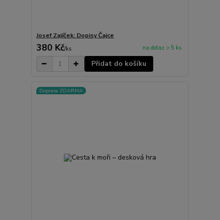
Josef Zajíček: Dopisy Čajce
380 Kč
na dotaz > 5 ks
/
ks
Přidat do košíku
Doprava ZDARMA