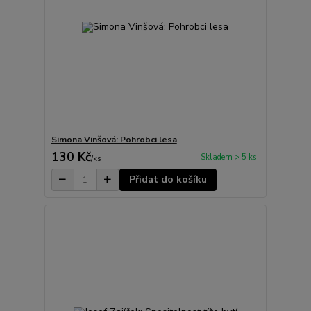
Simona Vinšová: Pohrobci lesa
130 Kč
Skladem > 5 ks
/
ks
Přidat do košíku