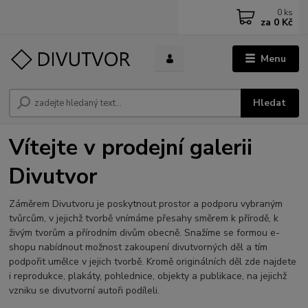
0
ks
za
0 Kč
Menu
Hledat
Vítejte v prodejní galerii
Divutvor
Záměrem Divutvoru je poskytnout prostor a podporu vybraným
tvůrcům, v jejichž tvorbě vnímáme přesahy směrem k přírodě, k
živým tvorům a přírodním divům obecně. Snažíme se formou e-
shopu nabídnout možnost zakoupení divutvorných děl a tím
podpořit umělce v jejich tvorbě. Kromě originálních děl zde najdete
i reprodukce, plakáty, pohlednice, objekty a publikace, na jejichž
vzniku se divutvorní autoři podíleli.