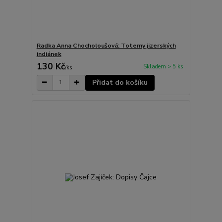
Radka Anna Chocholoušová: Totemy jizerských
indiánek
130 Kč
Skladem > 5 ks
/
ks
Přidat do košíku