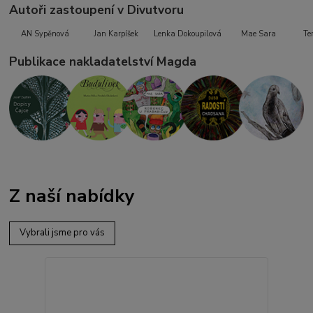
Autoři zastoupení v Divutvoru
AN Sypěnová
Jan Karpíšek
Lenka Dokoupilová
Mae Sara
Te
Publikace nakladatelství Magda
Z naší nabídky
Vybrali jsme pro vás