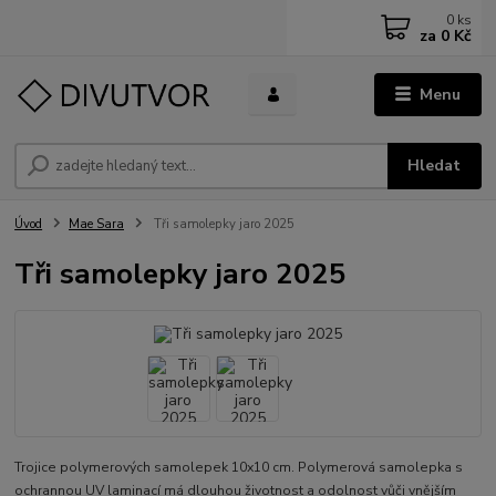
0
ks
za
0 Kč
Menu
Hledat
Úvod
Mae Sara
Tři samolepky jaro 2025
Tři samolepky jaro 2025
Trojice polymerových samolepek 10x10 cm. Polymerová samolepka s
ochrannou UV laminací má dlouhou životnost a odolnost vůči vnějším