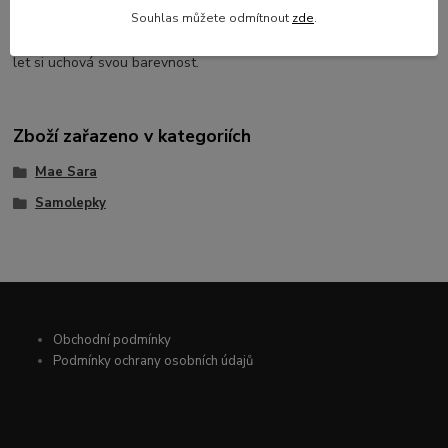
Souhlas můžete odmítnout
zde
.
životnost a odolnost vůči vnějším vlivům. Dá se použít v
exteriérech, odolá UV záření, i drobným škrábancům, po mnoho
let si uchová svou barevnost.
Zboží zařazeno v kategoriích
Mae Sara
Samolepky
Obchodní podmínky
Podmínky ochrany osobních údajů