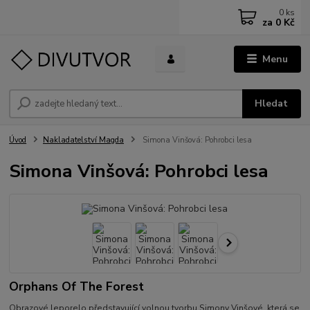
0
ks
za
0 Kč
Menu
Hledat
Úvod
Nakladatelství Magda
Simona Vinšová: Pohrobci lesa
Simona Vinšová: Pohrobci lesa
Orphans Of The Forest
Obrazové leporelo představující volnou tvorbu Simony Vinšové, která se