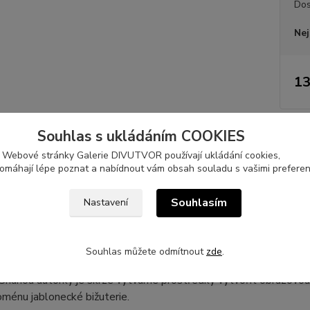
Dos
Nej
13
Souhlas s ukládáním COOKIES
počet s
autor:
Webové stránky Galerie DIVUTVOR používají ukládání cookies,
pomáhají lépe poznat a nabídnout vám obsah souladu s vašimi preferen
tní specifikace
Souhlasím
Nastavení
 bylo vydáno k výstavě „
Jizerské totemy, aneb evokace jablonec
 autobusovém nádraží v Jablonci nad Nisou v roce 2026. Je sou
Souhlas můžete odmítnout
zde
.
holoušové zpracovávajícího téma vlivu jablonecké bižuterie ve 
. Snahou autorky je skrze výtvarné prostředky vytvořit obrazovo
oménu jablonecké bižuterie.