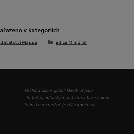
zařazeno v kategoriích
adatelství Magda
edice Minigraf
Veškérá díla v galerii Divutvor jsou
chráněna autorským právem a bez svolení
tvůrců není možné je dále kopírovat.