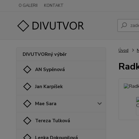
O GALERII
KONTAKT
Úvod
N
DIVUTVORný výběr
Radk
AN Sypěnová
Jan Karpíšek
Mae Sara
Tereza Tulková
Lenka Dokoupilová