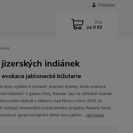
Přihlášení
0
ks
za
0 Kč
diánek
izerských indiánek
 evokace jablonecké bižuterie
lo bylo vydáno k výstavě „Jizerské totemy, aneb evokace
cké bižuterii“ v galerii Ahoj, Nazdar, čau ve vitrínách Gumák
obusovém nádraží v Jablonci nad Nisou v roce 2026. Je
tí výstupů dvouletého průzkumného projektu Radany Anny
loušové zpracovávajícího téma vlivu jablon...
celý popis