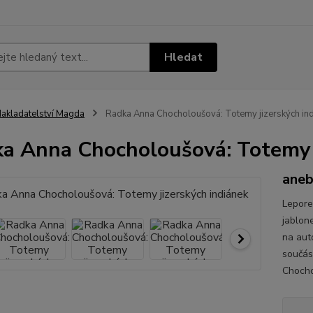
Hledat
akladatelství Magda
Radka Anna Chocholoušová: Totemy jizerských in
a Anna Chocholoušová: Totemy j
aneb
Lepore
jablone
na aut
součás
Chocho