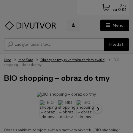
0
ks
za
0 Kč
Menu
Hledat
Úvod
Mae Sara
Obrazy do tmy (s vnitřním zdrojem světla)
BIO
shopping – obraz do tmy
BIO shopping – obraz do tmy
Obraz s vnitřním zdrojem světla s motivem akvarelu „BIO shopping“