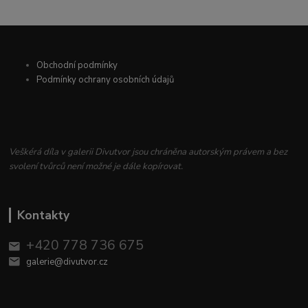
Obchodní podmínky
Podmínky ochrany osobních údajů
Veškérá díla v galerii Divutvor jsou chráněna autorským právem a bez
svolení tvůrců není možné je dále kopírovat.
Kontakty
+420 778 736 675
galerie@divutvor.cz