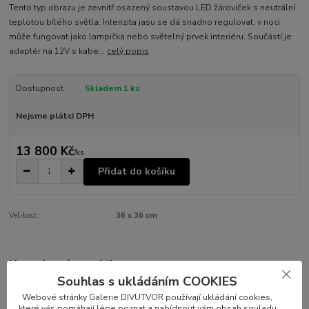
Tento typ obrazu je zevnitř osazený soustavou LED žároviček s neutrální
teplotou bílého světla. Intenzita jasu se dá snadno regulovat, v noci
může fungovat jako lampička nebo světelný prvek interiéru. Součástí je
adaptér na 12V s kabe...
celý popis
Dostupnost
Skladem 1 ks
Nejsme plátci DPH
13 800 Kč
/
ks
Přidat do košíku
Velikost:
36 x 36 cm
Kompletní specifikace
Souhlas s ukládáním COOKIES
Obraz s vnitřním zdrojem světla s motivem akvarelu „BIO
Webové stránky Galerie DIVUTVOR používají ukládání cookies,
shopping“
které vás pomáhají lépe poznat a nabídnout vám obsah souladu