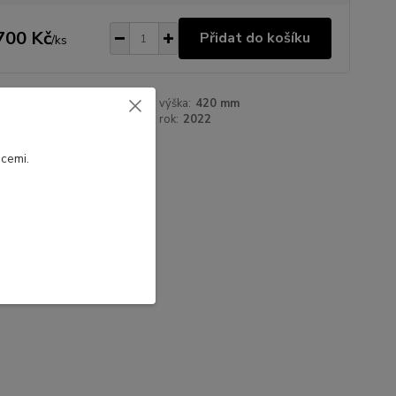
700 Kč
Přidat do košíku
/
ks
97 mm
výška:
420 mm
Tereza Tulková
rok:
2022
a:
grafické pero na papíře
cemi.
na.