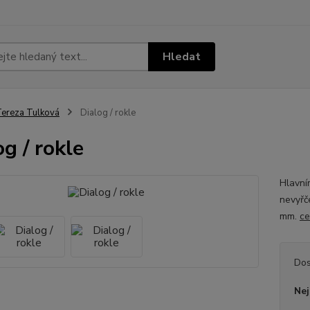
Hledat
ereza Tulková
Dialog / rokle
og / rokle
Hlavním
nevyřč
mm.
ce
Dos
Nej