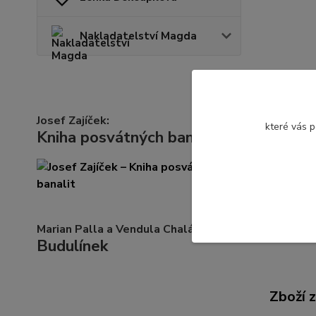
Nakladatelství Magda
Josef Zajíček:
které vás 
Kniha posvátných banalit
Komple
Hlavním m
2022, gr
Marian Palla a Vendula Chalánková:
Budulínek
Zboží 