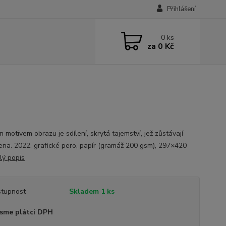
Přihlášení
0
ks
za
0 Kč
 motivem obrazu je sdílení, skrytá tajemství, jež zůstávají
ena. 2022, grafické pero, papír (gramáž 200 gsm), 297×420
lý popis
tupnost
Skladem 1 ks
sme plátci DPH