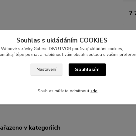
7 
šířka:
2
Souhlas s ukládáním COOKIES
autor:
technik
Webové stránky Galerie DIVUTVOR používají ukládání cookies,
pomáhají lépe poznat a nabídnout vám obsah souladu s vašimi preferen
Souhlasím
Nastavení
tní specifikace
otivem obrazu je sdílení, skrytá tajemství, jež zůstávají nevyřče
afické pero, papír (gramáž 200 gsm), 297×420 mm.
Souhlas můžete odmítnout
zde
.
zařazeno v kategoriích