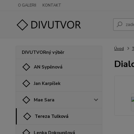
O GALERII
KONTAKT
Úvod
T
DIVUTVORný výběr
Dial
AN Sypěnová
Jan Karpíšek
Mae Sara
Tereza Tulková
Lenka Dokoupilová