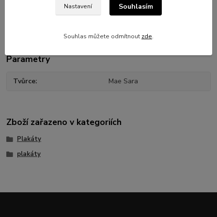
Reklama na zítřek od Mae Sary. Ofsetový tisk formátu A3 obdržíte
Souhlasím
Nastavení
v bezpečném kartonovém tubusu.
Souhlas můžete odmítnout
zde
.
Parametry
Tvůrce
Mae Sara
Zboží zařazeno v kategoriích
Plakáty
plakáty