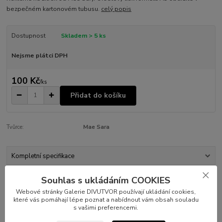
bezpečném kartonovém tubusu.
celý popis
Dostupnost
Skladem > 5 ks
Nejsme plátci DPH
100 Kč
/
ks
Přidat do košíku
Tvůrce:
Mae Sara
Kompletní specifikace
Souhlas s ukládáním COOKIES
Parametry
Webové stránky Galerie DIVUTVOR používají ukládání cookies,
které vás pomáhají lépe poznat a nabídnout vám obsah souladu
Kompletní specifikace
s vašimi preferencemi.