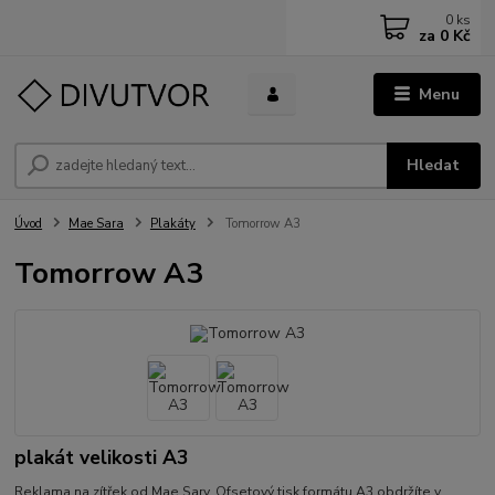
0
ks
za
0 Kč
Menu
Hledat
Úvod
Mae Sara
Plakáty
Tomorrow A3
Tomorrow A3
plakát velikosti A3
Reklama na zítřek od Mae Sary. Ofsetový tisk formátu A3 obdržíte v