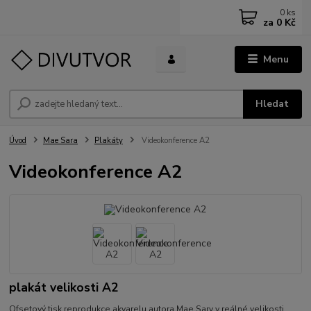
0
ks
za
0 Kč
Menu
Hledat
Úvod
Mae Sara
Plakáty
Videokonference A2
Videokonference A2
plakát velikosti A2
Ofsetový tisk reprodukce akvarelu autora Mae Sary v reálné velikosti