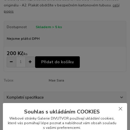
originálu - A2. Plakát obdržíte v bezpečném kartonovém tubusu.
celý
popis
Dostupnost
Skladem > 5 ks
Nejsme plátci DPH
200 Kč
/
ks
Přidat do košíku
Tvůrce:
Mae Sara
Kompletní specifikace
Souhlas s ukládáním COOKIES
Parametry
Webové stránky Galerie DIVUTVOR používají ukládání cookies,
které vás pomáhají lépe poznat a nabídnout vám obsah souladu
Kompletní specifikace
s vašimi preferencemi.