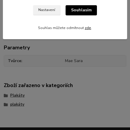
Ofsetový tisk reprodukce akvarelu autora Mae Sary v reálné
Souhlasím
Nastavení
velikosti originálu - A2. Plakát obdržíte v bezpečném kartonovém
tubusu.
Souhlas můžete odmítnout
zde
.
Parametry
Tvůrce
Mae Sara
Zboží zařazeno v kategoriích
Plakáty
plakáty