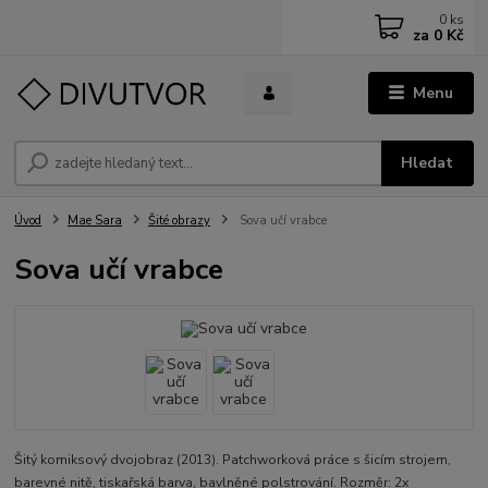
0
ks
za
0 Kč
Menu
Hledat
Úvod
Mae Sara
Šité obrazy
Sova učí vrabce
Sova učí vrabce
Šitý komiksový dvojobraz (2013). Patchworková práce s šicím strojem,
barevné nitě, tiskařská barva, bavlněné polstrování. Rozměr: 2x