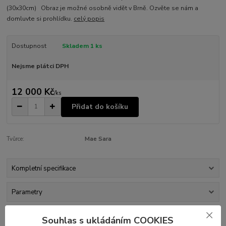
(30x30cm) Obraz je možné osobně vidět v Brně. Ozvěte se nám a
domluvte si prohlídku.
celý popis
Dostupnost
Skladem 1 ks
Nejsme plátci DPH
12 000 Kč
/
ks
Přidat do košíku
Tvůrce:
Mae Sara
Kompletní specifikace
Parametry
Souhlas s ukládáním COOKIES
Kompletní specifikace