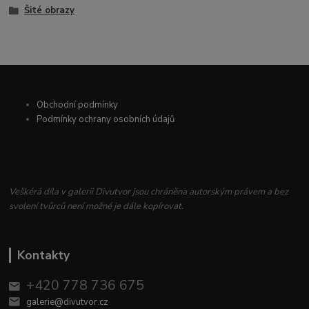
Šité obrazy
Obchodní podmínky
Podmínky ochrany osobních údajů
Veškérá díla v galerii Divutvor jsou chráněna autorským právem a bez
svolení tvůrců není možné je dále kopírovat.
Kontakty
+420 778 736 675
galerie@divutvor.cz