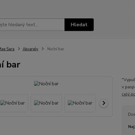
Hledat
ae Sara
Akvarely
Noční bar
í bar
"Vypuč
v paspa
celý p
Dos
Nej