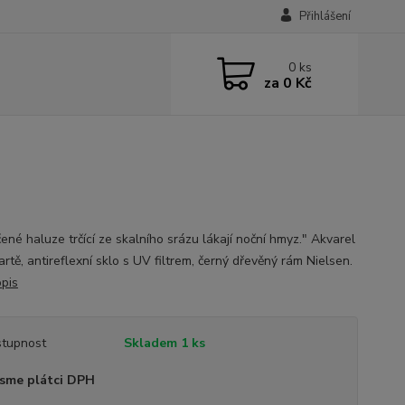
Přihlášení
0
ks
za
0 Kč
ené haluze trčící ze skalního srázu lákají noční hmyz." Akvarel
rtě, antireflexní sklo s UV filtrem, černý dřevěný rám Nielsen.
opis
tupnost
Skladem 1 ks
sme plátci DPH