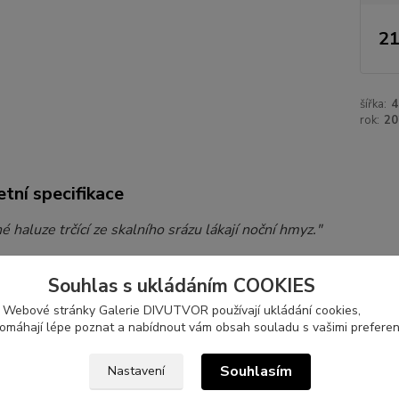
21
šířka:
rok:
20
tní specifikace
 haluze trčící ze skalního srázu lákají noční hmyz."
 paspartě, antireflexní sklo s UV filtrem, černý dřevěný rám Niel
Souhlas s ukládáním COOKIES
Webové stránky Galerie DIVUTVOR používají ukládání cookies,
pomáhají lépe poznat a nabídnout vám obsah souladu s vašimi preferen
zařazeno v kategoriích
Souhlasím
Nastavení