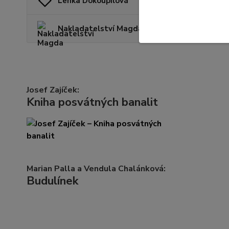
Lenka Dokoupilová
Mae 
Nakladatelství Magda
Josef Zajíček:
Kniha posvátných banalit
Marian Palla a Vendula Chalánková:
Budulínek