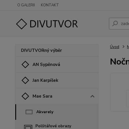
O GALERII
KONTAKT
Úvod
M
DIVUTVORný výběr
Nočn
AN Sypěnová
Jan Karpíšek
Mae Sara
Akvarely
Polštářové obrazy