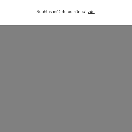
Sara
Akvarely
Souhlas můžete odmítnout
zde
.