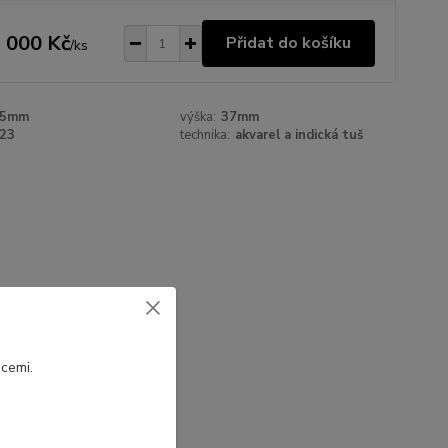
 000 Kč
Přidat do košíku
/
ks
45mm
výška:
37mm
23
technika:
akvarel a indická tuš
sen.
cemi.