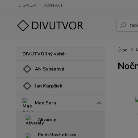
O GALERII
KONTAKT
Úvod
M
DIVUTVORný výběr
Nočn
AN Sypěnová
Jan Karpíšek
Mae Sara
Akvarely
Polštářové obrazy