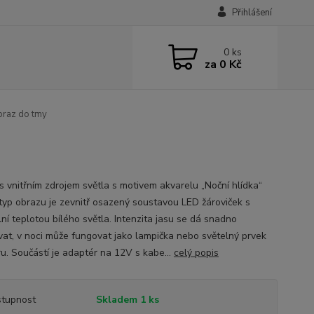
Přihlášení
0
ks
za
0 Kč
braz do tmy
s vnitřním zdrojem světla s motivem akvarelu „Noční hlídka“
typ obrazu je zevnitř osazený soustavou LED žároviček s
ní teplotou bílého světla. Intenzita jasu se dá snadno
vat, v noci může fungovat jako lampička nebo světelný prvek
ru. Součástí je adaptér na 12V s kabe...
celý popis
tupnost
Skladem 1 ks