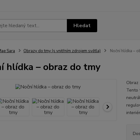
Hledat
ae Sara
Obrazy do tmy (s vnitřním zdrojem světla)
Noční hlídka – o
í hlídka – obraz do tmy
Obraz 
Tento 
neutrál
regulo
interié
Dos