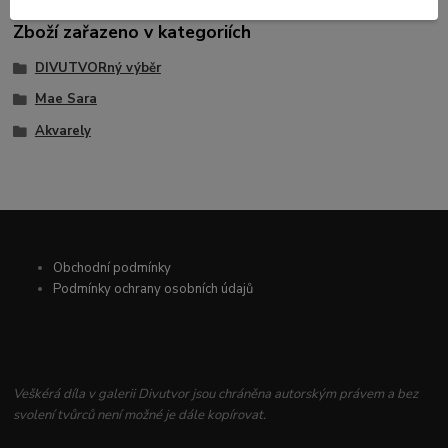
Zboží zařazeno v kategoriích
DIVUTVORný výběr
Mae Sara
Akvarely
Obchodní podmínky
Podmínky ochrany osobních údajů
Veškérá díla v galerii Divutvor jsou chráněna autorským právem a bez
svolení tvůrců není možné je dále kopírovat.