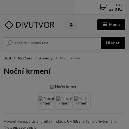
0
ks
za
0 Kč
Menu
Hledat
Úvod
Mae Sara
Akvarely
Noční krmení
Noční krmení
Akvarel v paspartě, antireflexní sklo s UV filtrem, černý dřevěný rám
Nielsen.
celý popis