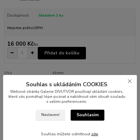
Dostupnost
Skladem 1 ks
Nejsme plátci DPH
16 000 Kč
/
ks
Přidat do košíku
šířka:
41mm
výška:
33mm
rok:
2022
Souhlas s ukládáním COOKIES
technika:
akvarel a tuš
Webové stránky Galerie DIVUTVOR používají ukládání cookies,
které vás pomáhají lépe poznat a nabídnout vám obsah souladu
s vašimi preferencemi.
Kompletní specifikace
Souhlasím
Nastavení
Akvarel v paspartě, antireflexní sklo s UV filtrem, černý dřevěný
rám Nielsen.
Souhlas můžete odmítnout
zde
.