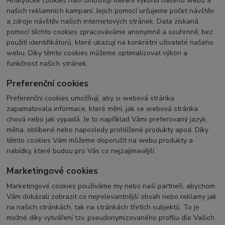
Analytické cookies nám umožňují měření výkonu našeho webu a
našich reklamních kampaní. Jejich pomocí určujeme počet návštěv
a zdroje návštěv našich internetových stránek. Data získaná
pomocí těchto cookies zpracováváme anonymně a souhrnně, bez
použití identifikátorů, které ukazují na konkrétní uživatelé našeho
webu. Díky těmto cookies můžeme optimalizovat výkon a
funkčnost našich stránek.
Preferenční cookies
Preferenční cookies umožňují, aby si webová stránka
zapamatovala informace, které mění, jak se webová stránka
chová nebo jak vypadá. Je to například Vámi preferovaný jazyk,
měna, oblíbené nebo naposledy prohlížené produkty apod. Díky
těmto cookies Vám můžeme doporučit na webu produkty a
nabídky, které budou pro Vás co nejzajímavější.
Marketingové cookies
Marketingové cookies používáme my nebo naši partneři, abychom
Vám dokázali zobrazit co nejrelevantnější obsah nebo reklamy jak
na našich stránkách, tak na stránkách třetích subjektů. To je
možné díky vytváření tzv. pseudonymizovaného profilu dle Vašich