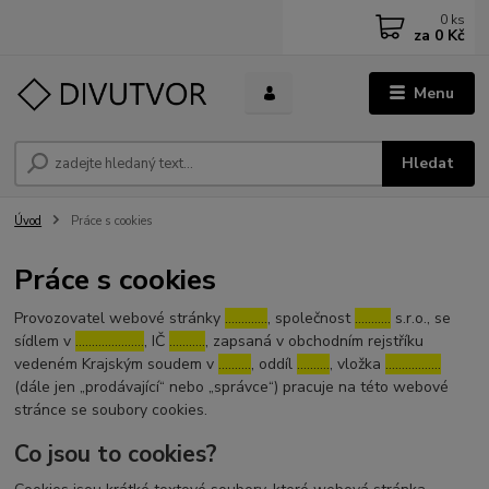
0
ks
za
0 Kč
Menu
Hledat
Úvod
Práce s cookies
Práce s cookies
Provozovatel webové stránky
………….
, společnost
………..
s.r.o., se
sídlem v
…………………
, IČ
………..
, zapsaná v obchodním rejstříku
vedeném Krajským soudem v
……….
, oddíl
……….
, vložka
……………..
(dále jen „prodávající“ nebo „správce“) pracuje na této webové
stránce se soubory cookies.
Co jsou to cookies?