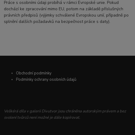
Práce s osobními údaji probíhá v rámci Evropské unie. Pokud
dochází ke zpracování mimo EU, potom na základě příslušných
právních předpisů (výjimky schválené Evropskou unií, případně po
splnění dalších požadavků na bezpečnost práce s daty).
Obchodní podmínky
Podmínky ochrany osobních údajů
Veškérá díla v galerii Divutvor jsou chráněna autorským právem a bez
svolení tvůrců není možné je dále kopírovat.