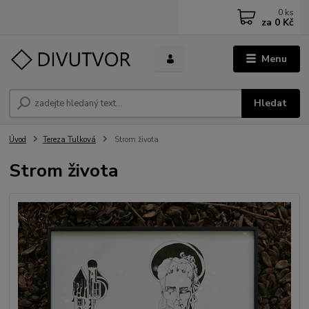
0
ks
za
0 Kč
Menu
Hledat
Úvod
Tereza Tulková
Strom života
Strom života