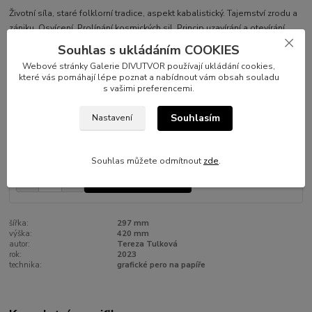
Životní síla, staré folklorní tradice, aspekt kabalistický. Tajemství zrodu a
zániku. Osvícení. Prolínání kosmických sil. Princip uzavírání a otevírání
vědomí. Archetyp kosmu. 2022/2023, grafická pera, papír (gramáž 200
Souhlas s ukládáním COOKIES
gsm), 297×420 mm.
celý popis
Webové stránky Galerie DIVUTVOR používají ukládání cookies,
které vás pomáhají lépe poznat a nabídnout vám obsah souladu
s vašimi preferencemi.
Dostupnost
Skladem 1 ks
Souhlasím
Nastavení
Nejsme plátci DPH
7 700 Kč
/
ks
Souhlas můžete odmítnout
zde
.
Přidat do košíku
šířka:
297 mm
výška:
420 mm
autor:
Tereza Tulková
rok:
2023
technika:
grafické pero na papíře