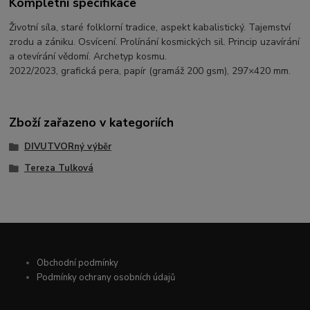
Kompletní specifikace
Životní síla, staré folklorní tradice, aspekt kabalistický. Tajemství
zrodu a zániku. Osvícení. Prolínání kosmických sil. Princip uzavírání
a otevírání vědomí. Archetyp kosmu.
2022/2023, grafická pera, papír (gramáž 200 gsm), 297×420 mm.
Zboží zařazeno v kategoriích
DIVUTVORný výběr
Tereza Tulková
Obchodní podmínky
Podmínky ochrany osobních údajů