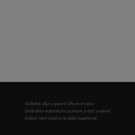
Veškérá díla v galerii Divutvor jsou
chráněna autorským právem a bez svolení
tvůrců není možné je dále kopírovat.