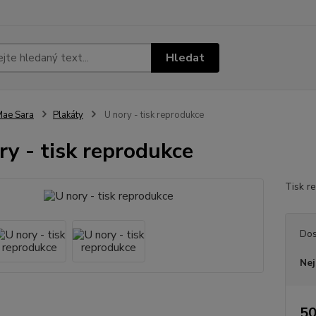
Hledat
ae Sara
Plakáty
U nory - tisk reprodukce
ry - tisk reprodukce
Tisk r
Dos
Nej
50