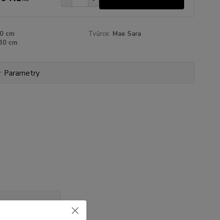
0 cm
Tvůrce:
Mae Sara
30 cm
Parametry