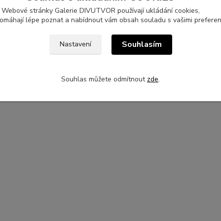
Webové stránky Galerie DIVUTVOR používají ukládání cookies,
pomáhají lépe poznat a nabídnout vám obsah souladu s vašimi preferen
Souhlasím
Nastavení
zařazeno v kategoriích
ty
Souhlas můžete odmítnout
zde
.