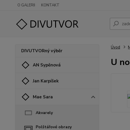
O GALERII
KONTAKT
Úvod
M
DIVUTVORný výběr
U no
AN Sypěnová
Jan Karpíšek
Mae Sara
Akvarely
Polštářové obrazy