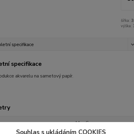
šířka:
3
výška:
etní specifikace
tní specifikace
odukce akvarelu na sametový papír.
etry
e
Mae Sara
Souhlas s ukládáním COOKIES