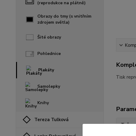
(reprodukce na plátně)
Obrazy do tmy (s vnitřním
zdrojem světla)
Šité obrazy
Kompl
Pohlednice
Komple
Plakáty
Tisk repr
Samolepky
Knihy
Param
Tereza Tulková
Tvůrc