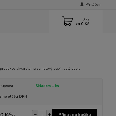
Přihlášení
0
ks
za
0 Kč
eprodukce akvarelu na sametový papír.
celý popis
tupnost
Skladem 1 ks
sme plátci DPH
0 Kč
Přidat do košíku
/
ks