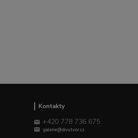
Kontakty
+420 778 736 675
galerie@divutvor.cz