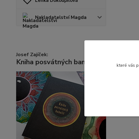
Lenka Dokoupilová
Nakladatelství Magda
Josef Zajíček:
Kniha posvátných banalit
které vás 