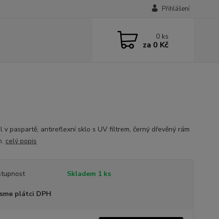
Přihlášení
0
ks
za
0 Kč
 v paspartě, antireflexní sklo s UV filtrem, černý dřevěný rám
n.
celý popis
tupnost
Skladem 1 ks
sme plátci DPH