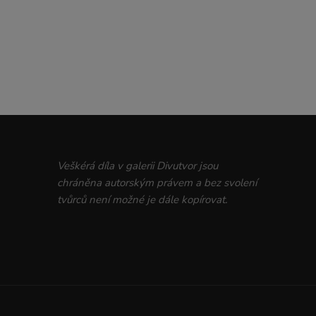
Veškérá díla v galerii Divutvor jsou
chráněna autorským právem a bez svolení
tvůrců není možné je dále kopírovat.