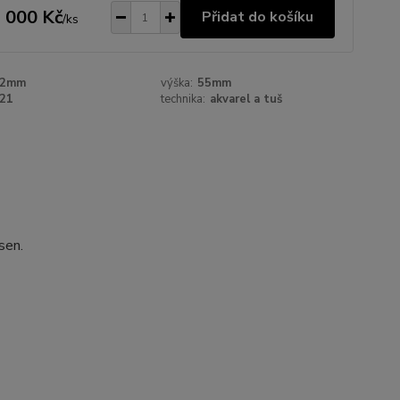
 000 Kč
Přidat do košíku
/
ks
72mm
výška:
55mm
21
technika:
akvarel a tuš
sen.