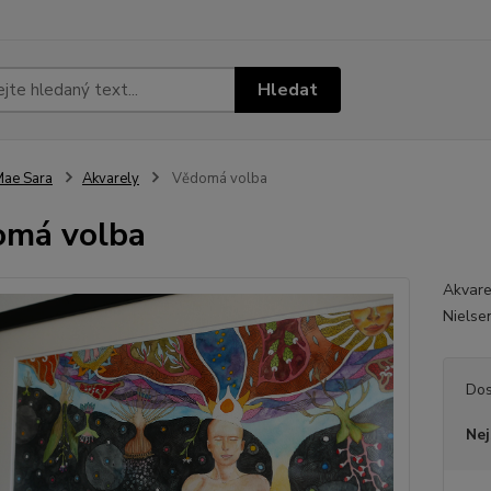
Hledat
ae Sara
Akvarely
Vědomá volba
omá volba
Akvarel
Nielse
Dos
Nej