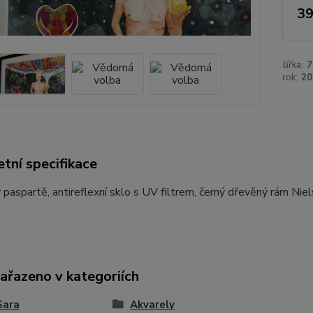
39
šířka:
rok:
20
tní specifikace
 paspartě, antireflexní sklo s UV filtrem, černý dřevěný rám Niel
zařazeno v kategoriích
Sara
Akvarely