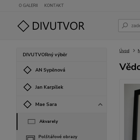
O GALERII
KONTAKT
Úvod
M
DIVUTVORný výběr
Věd
AN Sypěnová
Jan Karpíšek
Mae Sara
Akvarely
Polštářové obrazy