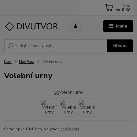
0
ks
za
0 Kč
Menu
Hledat
Úvod
Mae Sara
Volební urny
Volební urny
Samolepka 10x10 cm, polymer.
celý popis