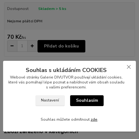
Dostupnost
Skladem > 5 ks
Nejsme plátci DPH
70 Kč
/
ks
Přidat do košíku
šířka:
10 cm
Souhlas s ukládáním COOKIES
výška:
10 cm
autor:
Mae Sara
Webové stránky Galerie DIVUTVOR používají ukládání cookies,
které vás pomáhají lépe poznat a nabídnout vám obsah souladu
s vašimi preferencemi.
Kompletní specifikace
Souhlasím
Nastavení
Samolepka 10x10 cm, polymer.
Souhlas můžete odmítnout
zde
.
Zboží zařazeno v kategoriích