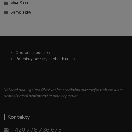
Mae Sara
Samolepky
Obchodní podmínky
Podmínky ochrany osobních údajů
Veškérá díla v galerii Divutvor jsou chráněna autorským právem a bez
svolení tvůrců není možné je dále kopírovat.
Kontakty
+420 778 736 675