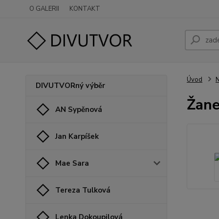
O GALERII
KONTAKT
Úvod
N
DIVUTVORný výběr
Žane
AN Sypěnová
Jan Karpíšek
Mae Sara
Tereza Tulková
Lenka Dokoupilová