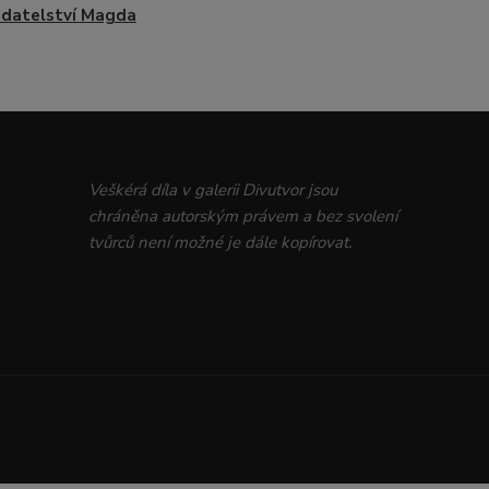
adatelství Magda
Veškérá díla v galerii Divutvor jsou
chráněna autorským právem a bez svolení
tvůrců není možné je dále kopírovat.