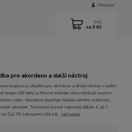
Přihlášení
0
ks
za
0 Kč
dba pro akordeon a další nástroj
nout krajinou je skladba pro akordeon a druhý nástroj v ladění
žné tempo 6/8 taktu a filmové melodie obou nástrojů souzní v
ickém celku. Akordeon doplňuje náladu ranního rozbřesku
tovým vibratem. Technická úroveň odpovídá žákům 4. až 7.
 na Zuš. Při zakoupení celé edi...
celý popis