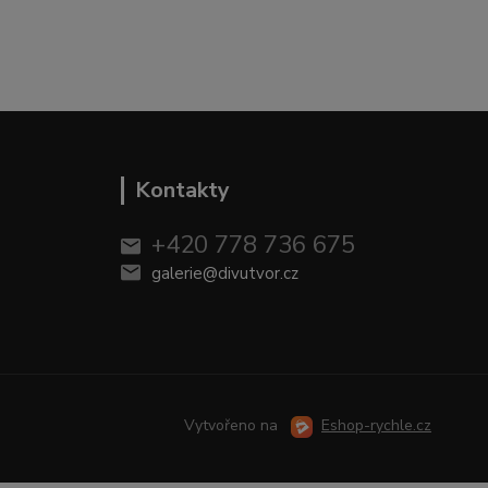
Kontakty
+420 778 736 675
galerie@divutvor.cz
Vytvořeno na
Eshop-rychle.cz