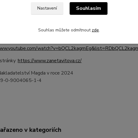
Souhlasím
Nastavení
tová vychází ze své několikaleté zkušenosti v oblasti soudobé v
kého působení na Zuš a lektorování dospělých hráčů. Je členka 
 a soubory zabývající se soudobou vážnou hudbou (Ostravská ba
Souhlas můžete odmítnout
zde
.
 Berg, Filharmonie Brno, Ensemble Spectrum) Hudební ukázky m
www.youtube.com/@contriology7807
/www.youtube.com/watch?v=bQCL2kagmEg&list=RDbQCL2kagm
tránky :
https://www.zanetavitova.cz/
Nakladatelství Magda v roce 2024
79-0-9004065-1-4
zařazeno v kategoriích