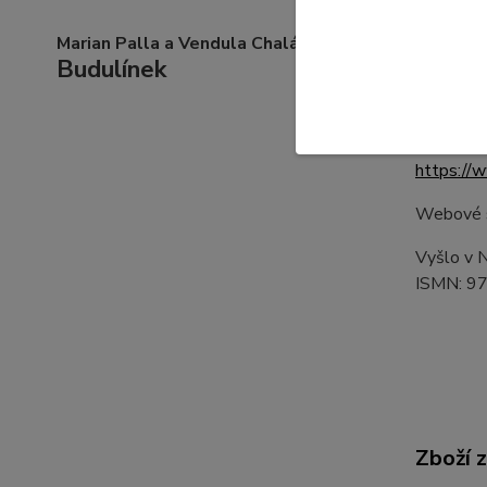
Žaneta Ví
Marian Palla a Vendula Chalánková:
Budulínek
pedagogic
orchestry
Orchestr
https://
https:/
Webové s
Vyšlo v 
ISMN: 9
Zboží 