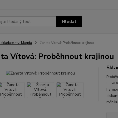
Hledat
akladatelství Magda
Žaneta Vítová: Proběhnout krajinou
ta Vítová: Proběhnout krajinou
Skla
Proběh
C. Svi
harmon
diskan
ročníku