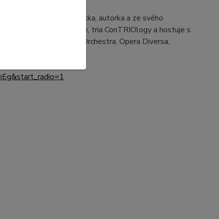
ážné hudby jako interpretka, autorka a ze svého
kapely Dust in the Groove, tria ConTRIOlogy a hostuje s
nda, Brno Contemporary Orchestra, Opera Diversa,
ůžete poslechnout zde:
Eg&start_radio=1