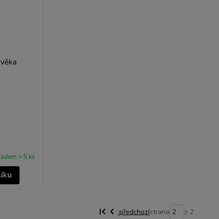
ladem > 5 ks
šíku
předchozí
strana
z 2