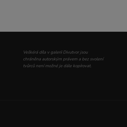
Veškérá díla v galerii Divutvor jsou
chráněna autorským právem a bez svolení
tvůrců není možné je dále kopírovat.