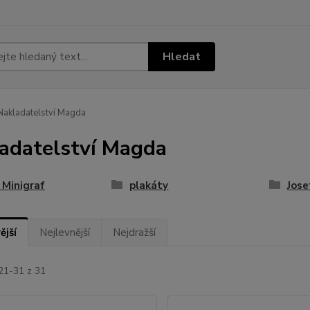
Hledat
akladatelství Magda
adatelství Magda
 Minigraf
plakáty
Jose
ější
Nejlevnější
Nejdražší
21-31 z 31