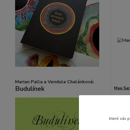
Marian Palla a Vendula Chalánková:
Budulínek
Mae Sar
130 K
které vás 