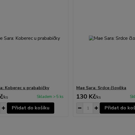
a: Koberec u prababičky
Mae Sara: Srdce člověka
č
130 Kč
Skladem > 5 ks
Sk
/
ks
/
ks
Přidat do košíku
Přidat do ko