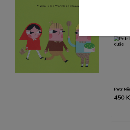
Petr Ně
450 K