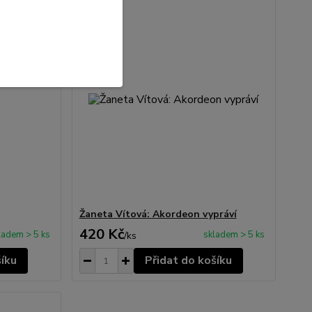
Žaneta Vítová: Akordeon vypráví
420 Kč
ladem > 5 ks
skladem > 5 ks
/
ks
šíku
Přidat do košíku