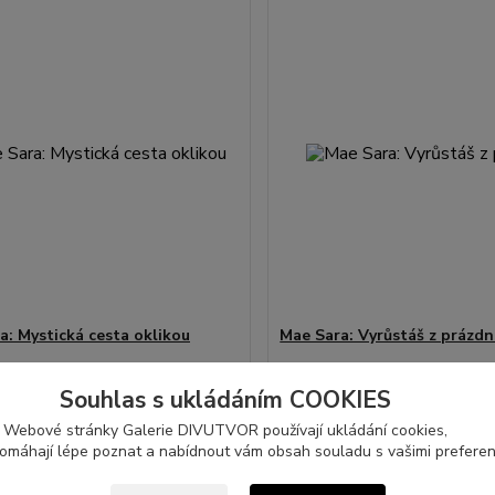
a: Mystická cesta oklikou
Mae Sara: Vyrůstáš z prázd
č
130 Kč
Skladem > 5 ks
Sk
/
ks
/
ks
Souhlas s ukládáním COOKIES
Přidat do košíku
Přidat do ko
Webové stránky Galerie DIVUTVOR používají ukládání cookies,
pomáhají lépe poznat a nabídnout vám obsah souladu s vašimi preferen