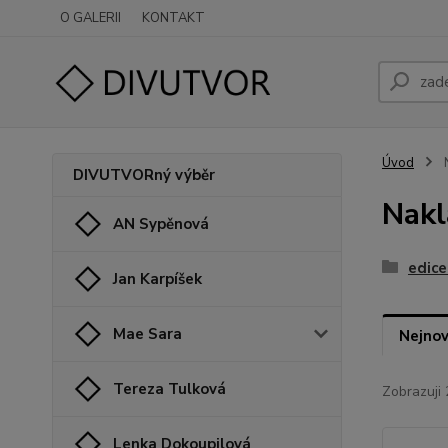
O GALERII
KONTAKT
Úvod
N
DIVUTVORný výběr
Nakl
AN Sypěnová
edice
Jan Karpíšek
Mae Sara
Nejnov
Tereza Tulková
Zobrazuji 
Lenka Dokoupilová