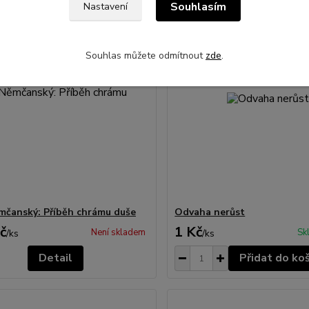
Souhlasím
Nastavení
Souhlas můžete odmítnout
zde
.
mčanský: Příběh chrámu duše
Odvaha nerůst
č
1 Kč
Není skladem
Sk
/
ks
/
ks
Detail
Přidat do ko