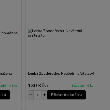
bnažená
Lenka Zpodořechu: Nevšední přátelství
130 Kč
ladem > 5 ks
Skladem > 5 ks
/
ks
šíku
Přidat do košíku