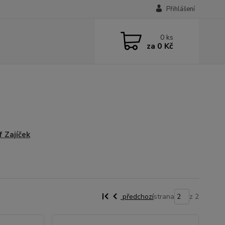
Přihlášení
0
ks
za
0 Kč
f Zajíček
předchozí
strana
z 2