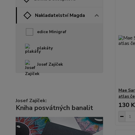
Nakladatelství Magda
edice Minigraf
plakáty
Josef Zajíček
Mae Sar
atlas če
Josef Zajíček:
130 K
Kniha posvátných banalit