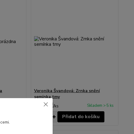
na
Veronika Švandová: Zrnka snění
semínka tmy
220 Kč
ladem > 5 ks
Skladem > 5 ks
/
ks
šíku
Přidat do košíku
cemi.