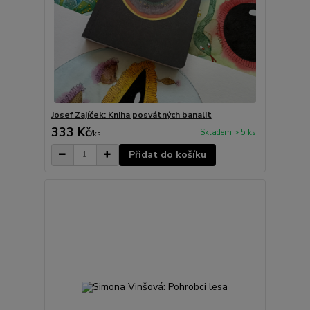
Josef Zajíček: Kniha posvátných banalit
333 Kč
Skladem > 5 ks
/
ks
Přidat do košíku