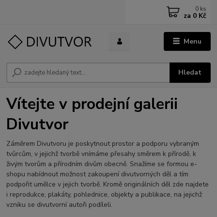
0
ks
za
0 Kč
Menu
Hledat
Vítejte v prodejní galerii
Divutvor
Záměrem Divutvoru je poskytnout prostor a podporu vybraným
tvůrcům, v jejichž tvorbě vnímáme přesahy směrem k přírodě, k
živým tvorům a přírodním divům obecně. Snažíme se formou e-
shopu nabídnout možnost zakoupení divutvorných děl a tím
podpořit umělce v jejich tvorbě. Kromě originálních děl zde najdete
i reprodukce, plakáty, pohlednice, objekty a publikace, na jejichž
vzniku se divutvorní autoři podíleli.