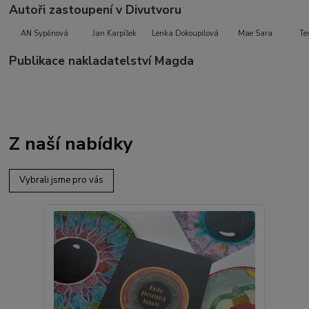
Autoři zastoupení v Divutvoru
AN Sypěnová
Jan Karpíšek
Lenka Dokoupilová
Mae Sara
Te
Publikace nakladatelství Magda
Z naší nabídky
Vybrali jsme pro vás