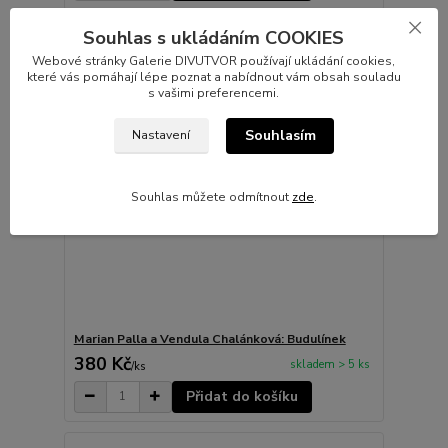
Souhlas s ukládáním COOKIES
Webové stránky Galerie DIVUTVOR používají ukládání cookies,
které vás pomáhají lépe poznat a nabídnout vám obsah souladu
s vašimi preferencemi.
Souhlasím
Nastavení
Souhlas můžete odmítnout
zde
.
Marian Palla a Vendula Chalánková: Budulínek
380 Kč
skladem > 5 ks
/
ks
Přidat do košíku