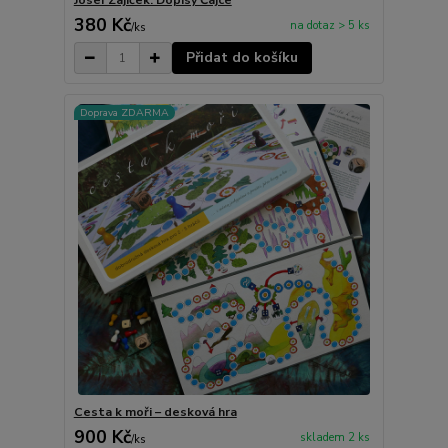
Josef Zajíček: Dopisy Čajce
380 Kč
na dotaz > 5 ks
/
ks
Přidat do košíku
Doprava ZDARMA
Cesta k moři – desková hra
900 Kč
skladem 2 ks
/
ks