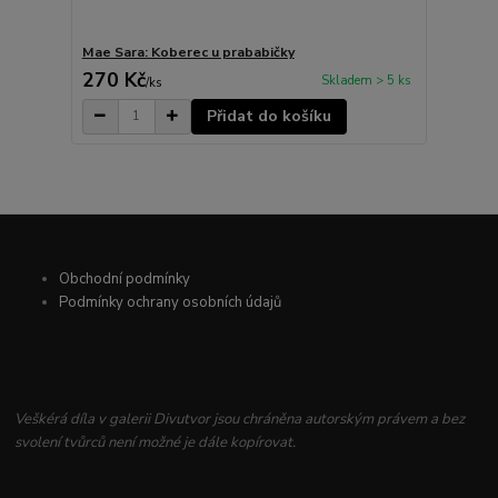
Mae Sara: Koberec u prababičky
270 Kč
Skladem > 5 ks
/
ks
Přidat do košíku
Obchodní podmínky
Podmínky ochrany osobních údajů
Veškérá díla v galerii Divutvor jsou chráněna autorským právem a bez
svolení tvůrců není možné je dále kopírovat.